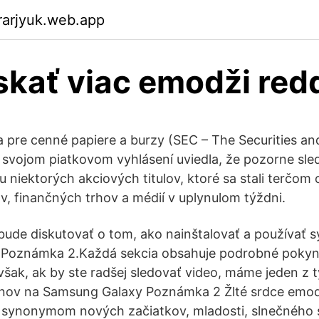
rarjyuk.web.app
skať viac emodži redd
 pre cenné papiere a burzy (SEC – The Securities a
svojom piatkovom vyhlásení uviedla, že pozorne sle
 u niektorých akciových titulov, ktoré sa stali terčo
v, finančných trhov a médií v uplynulom týždni.
bude diskutovať o tom, ako nainštalovať a používať 
Poznámka 2.Každá sekcia obsahuje podrobné pokyn
však, ak by ste radšej sledovať video, máme jeden z t
onov na Samsung Galaxy Poznámka 2 Žlté srdce emod
ú synonymom nových začiatkov, mladosti, slnečného 