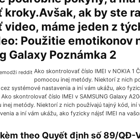
 kroky.Avšak, ak by ste r
ť video, máme jeden z týc
deo: Použitie emotikonov 
g Galaxy Poznámka 2
Ako skontrolovať číslo IMEI v NOKIA 1 Č
pomocou inej metódy. Niektorí z nich po
ú cez systémové nastavenia a iní vám ukážu, ako fyzic
 Ako skontrolovať číslo IMEI v SAMSUNG Galaxy A20e
inej metódy. Niektorí z nich používajú tajný kód, iní
enia a iní vám ukážu, ako fyzicky nájsť IMEI na vašo
 kèm theo Quyết định số 89/QĐ-