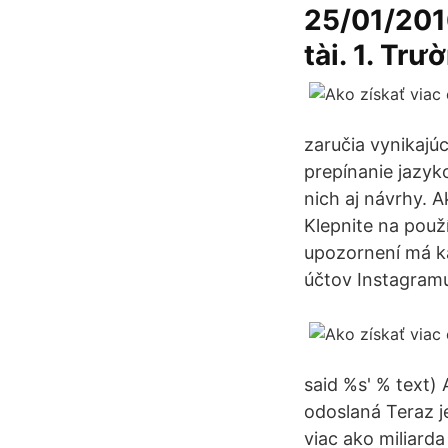
25/01/2016
tài. 1. Tr
zaručia vynikajú
prepínanie jazyk
nich aj návrhy. A
Klepnite na použí
upozornení má ka
účtov Instagramu
said %s' % text)
odoslaná Teraz je
viac ako miliarda