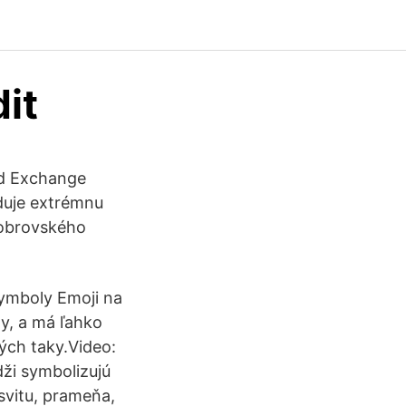
it
nd Exchange
duje extrémnu
m obrovského
symboly Emoji na
y, a má ľahko
ých taky.Video:
ži symbolizujú
svitu, prameňa,