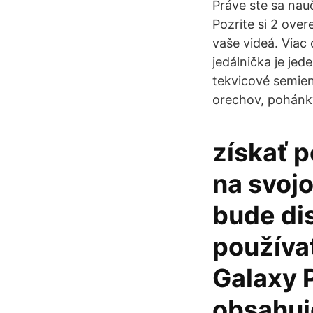
Práve ste sa nauč
Pozrite si 2 ove
vaše videá. Via
jedálnička je je
tekvicové semien
orechov, pohánky
získať p
na svoj
bude dis
používa
Galaxy 
obsahuj