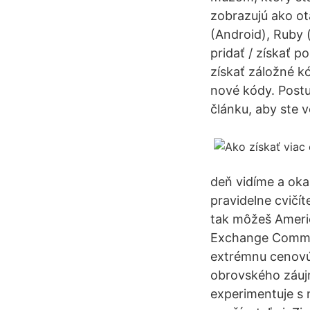
zobrazujú ako ot
(Android), Ruby
pridať / získať 
získať záložné k
nové kódy. Postu
článku, aby ste 
deň vidíme a oka
pravidelne cvičít
tak môžeš Americ
Exchange Commiss
extrémnu cenovú v
obrovského záujm
experimentuje s