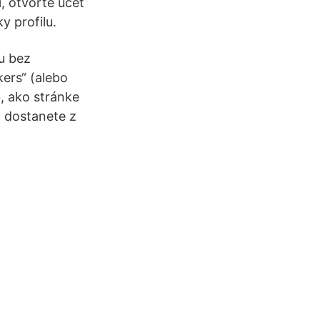
í, otvorte účet
y profilu.
ku bez
kers“ (alebo
, ako stránke
c dostanete z