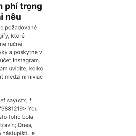
h phí trọng
lại nêu
ite požadované
ify, ktoré
dne ručné
yky a poskytne v
 účet Instagram.
Tam uvidíte, koľko
ať medzi nimiviac
f say(ctx, *,
079881219> You
sto toho bola
travín; Dnes,
 nástupišti, je