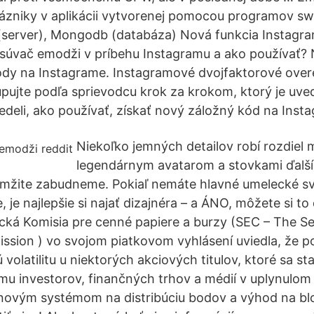
ázniky v aplikácii vytvorenej pomocou programov swi
 (server), Mongodb (databáza) Nová funkcia Instagr
posúvač emodži v príbehu Instagramu a ako používať? 
ódy na Instagrame. Instagramové dvojfaktorové overe
pujte podľa sprievodcu krok za krokom, ktorý je uv
vedeli, ako používať, získať nový záložný kód na Inst
Niekoľko jemných detailov robí rozdiel 
legendárnym avatarom a stovkami ďalší
mžite zabudneme. Pokiaľ nemáte hlavné umelecké sva
e, je najlepšie si najať dizajnéra – a ÁNO, môžete si to
ká Komisia pre cenné papiere a burzy (SEC – The Se
ion ) vo svojom piatkovom vyhlásení uviedla, že p
olatilitu u niektorých akciových titulov, ktoré sa sta
u investorov, finančných trhov a médií v uplynulom 
 novým systémom na distribúciu bodov a výhod na b