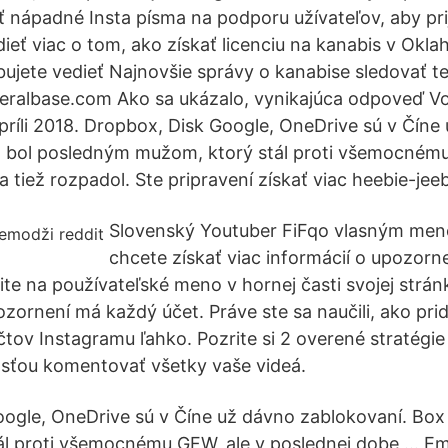
ť nápadné Insta písma na podporu užívateľov, aby prij
eť viac o tom, ako získať licenciu na kanabis v Okla
bujete vedieť Najnovšie správy o kanabise sledovať t
eralbase.com Ako sa ukázalo, vynikajúca odpoveď Vo
 apríli 2018. Dropbox, Disk Google, OneDrive sú v Číne
x bol posledným mužom, ktorý stál proti všemocnému
 tiež rozpadol. Ste pripravení získať viac heebie-jee
Slovenský Youtuber FiFqo vlasným meno
chcete získať viac informácií o upozorne
ite na používateľské meno v hornej časti svojej strán
ozornení má každý účet. Práve ste sa naučili, ako pri
čtov Instagramu ľahko. Pozrite si 2 overené stratégi
osťou komentovať všetky vaše videá.
ogle, OneDrive sú v Číne už dávno zablokovaní. Bo
ál proti všemocnému GFW, ale v poslednej dobe … Em