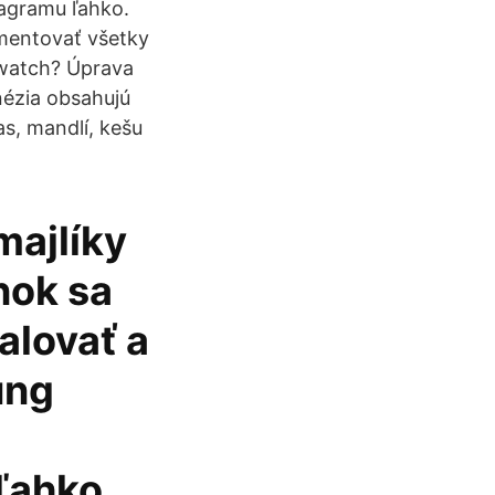
tagramu ľahko.
omentovať všetky
/watch? Úprava
nézia obsahujú
s, mandlí, kešu
majlíky
nok sa
alovať a
ung
ľahko