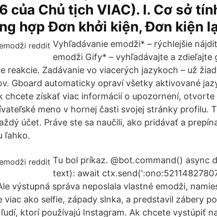
 của Chủ tịch VIAC). I. Cơ sở tín
ường hợp Đơn khởi kiện, Đơn kiện 
Vyhľadávanie emodži* – rýchlejšie nájd
emodži Gify* – vyhľadávajte a zdieľajte g
ce reakcie. Zadávanie vo viacerých jazykoch – už žia
ov. Gboard automaticky opraví všetky aktivované jaz
k chcete získať viac informácií o upozornení, otvorte
vateľské meno v hornej časti svojej stránky profilu. 
ždý účet. Práve ste sa naučili, ako pridávať a prepín
 ľahko.
Tu bol príkaz. @bot.command() async de
text): await ctx.send(':ono:521148278
 Ale výstupná správa neposlala vlastné emodži, namie
 viac ako selfie, západy slnka, a predstavil zábery po
 ľudí, ktorí používajú Instagram. Ak chcete vystúpiť na