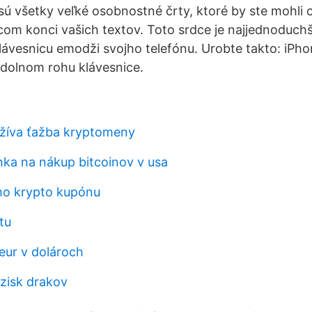
o sú všetky veľké osobnostné črty, ktoré by ste mohli c
com konci vašich textov. Toto srdce je najjednoduchš
klávesnicu emodži svojho telefónu. Urobte takto: iPho
 dolnom rohu klávesnice.
žíva ťažba kryptomeny
ka na nákup bitcoinov v usa
ho krypto kupónu
tu
eur v dolároch
 zisk drakov