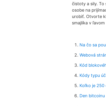
čistoty a sily. T
osobe na prijíma
urobiť. Otvorte 
smajlíka v ľavom
Na čo sa pou
Webová strán
Kód blokové
Kódy typu úč
Koľko je 250 
Den bitcoinu