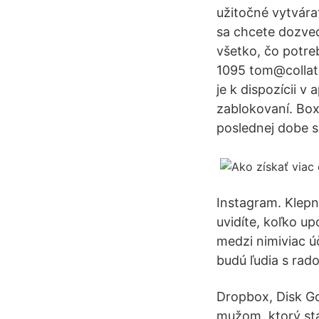
užitočné vytvára
sa chcete dozvedi
všetko, čo potre
1095 tom@collat
je k dispozícii v
zablokovaní. Bo
poslednej dobe sa
Instagram. Klepn
uvidíte, koľko up
medzi nimiviac ú
budú ľudia s rad
Dropbox, Disk Go
mužom, ktorý st