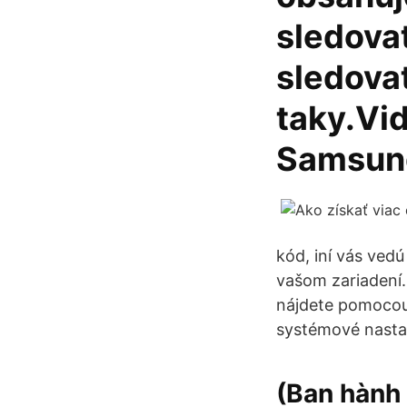
sledovať
sledova
taky.Vi
Samsun
kód, iní vás ved
vašom zariadení.
nájdete pomocou 
systémové nastav
(Ban hành