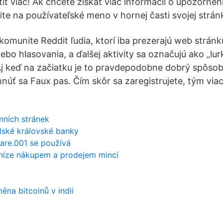
tiť viac! Ak chcete získať viac informácií o upozornen
te na používateľské meno v hornej časti svojej stránk
komunite Reddit ľudia, ktorí iba prezerajú web strán
bo hlasovania, a ďalšej aktivity sa označujú ako „lur
 Aj keď na začiatku je to pravdepodobne dobrý spôsob
núť sa Faux pas. Čím skôr sa zaregistrujete, tým via
emních stránek
ské královské banky
are.001 se používá
níze nákupem a prodejem mincí
ěna bitcoinů v indii