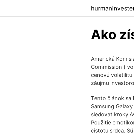
hurmaninveste
Ako zí
Americká Komisia
Commission ) vo 
cenovú volatilitu
záujmu investoro
Tento článok sa 
Samsung Galaxy 
sledovať kroky.A
Použitie emotik
čistotu srdca. S