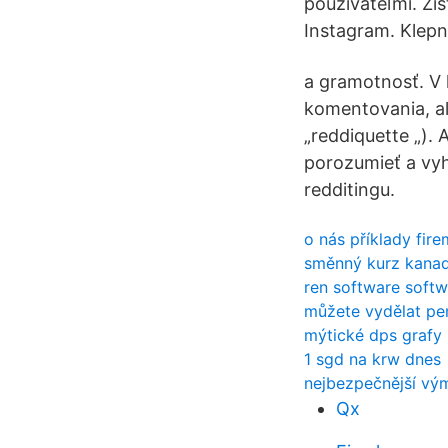
používateľmi. Zis
Instagram. Klepni
a gramotnosť. V 
komentovania, ale
„reddiquette „).
porozumieť a vyh
redditingu.
o nás příklady fir
směnný kurz kanad
ren software softw
můžete vydělat pe
mýtické dps grafy
1 sgd na krw dnes
nejbezpečnější vým
Qx