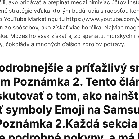
ili, ako pridávať a prepínať medzi nimiviac účtov Ins
rené stratégie vďaka ktorým budú ľudia s radosťou k
c o YouTube Marketingu tu https://www.youtube.com
den zo spôsobov, ako získať viac horčíka. Najviac mag
ka. Môžeš ho však získať aj zo špenátu, morských ria
, čokolády a mnohých ďalších zdrojov potravy.
odrobnejšie a príťažlivý s
om Poznámka 2. Tento člá
kutovať o tom, ako nainšt
ť symboly Emoji na Sams
Poznámka 2.Každá sekcia
e podrobné pokyny, a má 