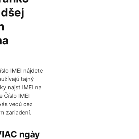
adšej
h
na
íslo IMEI nájdete
užívajú tajný
ky nájsť IMEI na
 Číslo IMEI
 vás vedú cez
m zariadení.
VIAC ngày