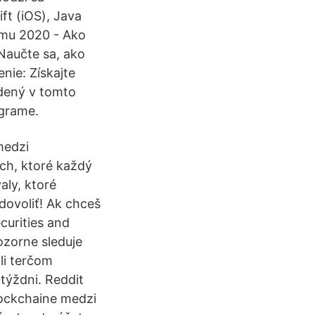
ft (iOS), Java
amu 2020 - Ako
Naučte sa, ako
nie: Získajte
edený v tomto
agrame.
medzi
ch, ktoré každý
ly, ktoré
 dovoliť! Ak chceš
curities and
ozorne sleduje
li terčom
týždni. Reddit
lockchaine medzi