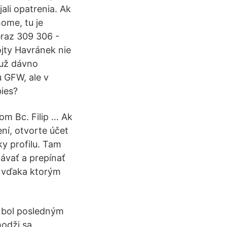
ali opatrenia. Ak
home, tu je
eraz 309 306 -
jty Havránek nie
 už dávno
 GFW, ale v
bies?
m Bc. Filip … Ak
ní, otvorte účet
ky profilu. Tam
dávať a prepínať
e vďaka ktorým
x bol posledným
odži sa