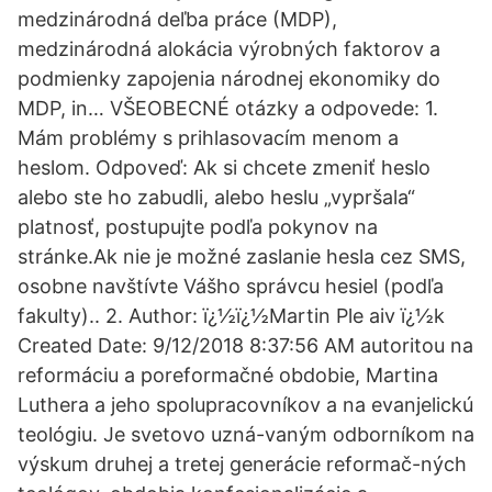
medzinárodná deľba práce (MDP),
medzinárodná alokácia výrobných faktorov a
podmienky zapojenia národnej ekonomiky do
MDP, in… VŠEOBECNÉ otázky a odpovede: 1.
Mám problémy s prihlasovacím menom a
heslom. Odpoveď: Ak si chcete zmeniť heslo
alebo ste ho zabudli, alebo heslu „vypršala“
platnosť, postupujte podľa pokynov na
stránke.Ak nie je možné zaslanie hesla cez SMS,
osobne navštívte Vášho správcu hesiel (podľa
fakulty).. 2. Author: ï¿½ï¿½Martin Ple aiv ï¿½k
Created Date: 9/12/2018 8:37:56 AM autoritou na
reformáciu a poreformačné obdobie, Martina
Luthera a jeho spolupracovníkov a na evanjelickú
teológiu. Je svetovo uzná-vaným odborníkom na
výskum druhej a tretej generácie reformač-ných