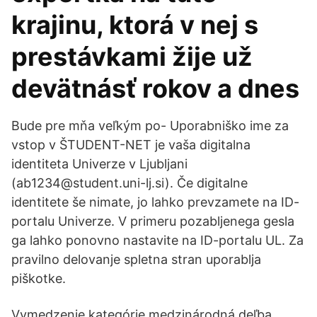
krajinu, ktorá v nej s
prestávkami žije už
devätnásť rokov a dnes
Bude pre mňa veľkým po- Uporabniško ime za
vstop v ŠTUDENT-NET je vaša digitalna
identiteta Univerze v Ljubljani
(ab1234@student.uni-lj.si). Če digitalne
identitete še nimate, jo lahko prevzamete na ID-
portalu Univerze. V primeru pozabljenega gesla
ga lahko ponovno nastavite na ID-portalu UL. Za
pravilno delovanje spletna stran uporablja
piškotke.
Vymedzenie kategórie medzinárodná deľba