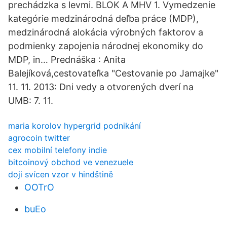
prechádzka s levmi. BLOK A MHV 1. Vymedzenie
kategórie medzinárodná deľba práce (MDP),
medzinárodná alokácia výrobných faktorov a
podmienky zapojenia národnej ekonomiky do
MDP, in… Prednáška : Anita
Balejíková,cestovateľka "Cestovanie po Jamajke"
11. 11. 2013: Dni vedy a otvorených dverí na
UMB: 7. 11.
maria korolov hypergrid podnikání
agrocoin twitter
cex mobilní telefony indie
bitcoinový obchod ve venezuele
doji svícen vzor v hindštině
OOTrO
buEo