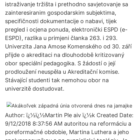
istraživanje tržišta i prethodno savjetovanje sa
zainteresiranim gospodarskim subjektima,
specifičnosti dokumentacije o nabavi, tijek
pregled i ocjena ponuda, elektronički ESPD (e-
ESPD), razlika u primjeni članka 263. i 293.
Univerzita Jana Amose Komenského od 30. září
přijde o akreditaci na dlouhodobě kritizovaný
obor speciální pedagogika. S žádostí o její
prodloužení neuspěla u Akreditační komise.
Stávající studenti tak nemohou obor na
univerzitě dostudovat.
Author: ï¿½ï¿½Martin Ple aiv ï¿½k Created Date:
9/12/2018 8:37:56 AM autoritou na reformáciu a
poreformačné obdobie, Martina Luthera a jeho