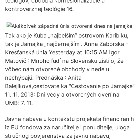
teológov, obdobia konfesionalizácie a
kontroverznej teológie 16.
Tak ako je Kuba „najbelším“ ostrovom Karibiku,
tak je Jamajka „najčernejším“. Anna Zaborska -
Kresťanská únia Yesterday at 10:15 AM Igor
Matovič : Mnoho ľudí na Slovensku zistilo, že
vôbec nám otvorené obchody v nedeľu
nechýbajú. Prednáška : Anita
Balejíková,cestovateľka "Cestovanie po Jamajke"
11. 11. 2013: Dni vedy a otvorených dverí na
UMB: 7. 11.
Javna nabava u kontekstu projekata financiranih
iz EU fondova za naručitelje i ponuditelje, uloga
stručnog povjerenstva za javnu nabavu,