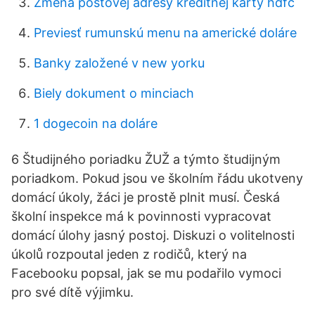
Zmena poštovej adresy kreditnej karty hdfc
Previesť rumunskú menu na americké doláre
Banky založené v new yorku
Biely dokument o minciach
1 dogecoin na doláre
6 Študijného poriadku ŽUŽ a týmto študijným
poriadkom. Pokud jsou ve školním řádu ukotveny
domácí úkoly, žáci je prostě plnit musí. Česká
školní inspekce má k povinnosti vypracovat
domácí úlohy jasný postoj. Diskuzi o volitelnosti
úkolů rozpoutal jeden z rodičů, který na
Facebooku popsal, jak se mu podařilo vymoci
pro své dítě výjimku.