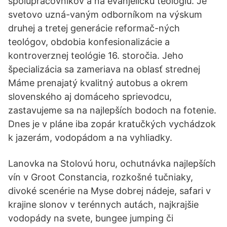
spolupracovníkov a na evanjelickú teológiu. Je
svetovo uzná-vaným odborníkom na výskum
druhej a tretej generácie reformač-ných
teológov, obdobia konfesionalizácie a
kontroverznej teológie 16. storočia. Jeho
špecializácia sa zameriava na oblasť strednej
Máme prenajatý kvalitný autobus a okrem
slovenského aj domáceho sprievodcu,
zastavujeme sa na najlepších bodoch na fotenie.
Dnes je v pláne iba zopár kratučkých vychádzok
k jazerám, vodopádom a na vyhliadky.
Lanovka na Stolovú horu, ochutnávka najlepších
vín v Groot Constancia, rozkošné tučniaky,
divoké scenérie na Myse dobrej nádeje, safari v
krajine slonov v terénnych autách, najkrajšie
vodopády na svete, bungee jumping či