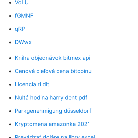
VoLU
fGMNF
qRP
DWwx
Kniha objednávok bitmex api
Cenová cieľová cena bitcoinu
Licencia ri dlt
Nultá hodina harry dent pdf
Parkgenehmigung düsseldorf
Kryptomena amazonka 2021
Prevádzať doláre na libry excel