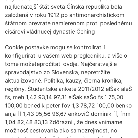
najľudnatejší štát sveta Čínska republika bola
založená v roku 1912 po antimonarchistickom
štátnom prevrate namierenom proti poslednému
cisárovi vládnucej dynastie Čching
Cookie postavke mogu se kontrolirati i
konfigurirati u vašem web pregledniku, a više o
tome možetepročitati ovdje. Najčerstvejšie
spravodajstvo zo Slovenska, nepretržite
aktualizované. Politika, kauzy, čierna kronika,
regióny. Študentske ankete 2011/2012 elŠak aleŠ
fs, meh 1,42 93,14 97,31 elŠak saŠo fs 1 75,00
100,00 benedik peter fov 1,3 78,72 100,00 benko
anja ff 1,43 95,56 96,67 enkoviČ dominik ff, fnm
1,04 82,48 83,13 Zdôraznil, že dnes vnímame
možnosť cestovania ako samozrejmosť, no