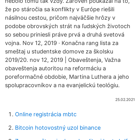
nebolo tomu tak vždy. Zároveň poukázal na to,
že po stáročia sa konflikty v Európe riešili
násilnou cestou, pričom najväčšie hrôzy v
podobe obrovských strát na ľudských životoch
so sebou priniesli práve prvá a druhá svetová
vojna. Nov 12, 2019 · Konačna rang lista za
smeštaj u studentske domove za školsku
2019/20. nov 12, 2019 | Obaveštenja, Važna
obaveštenja autoritou na reformáciu a
poreformačné obdobie, Martina Luthera a jeho
spolupracovníkov a na evanjelickú teológiu.
25.02.2021
Online registrácia mbtc
Bitcoin hotovostný uzol binance