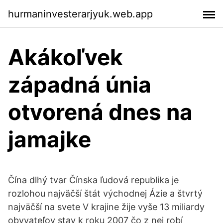
hurmaninvesterarjyuk.web.app
Akákoľvek
západná únia
otvorená dnes na
jamajke
Čína dlhý tvar Čínska ľudová republika je
rozlohou najväčší štát východnej Ázie a štvrtý
najväčší na svete V krajine žije vyše 13 miliardy
obyvateľov stav k roku 2007 čo z nej robí