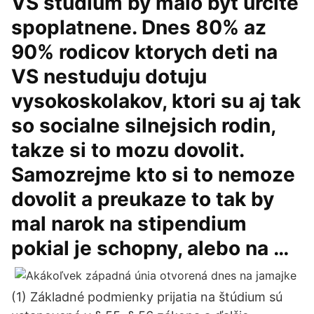
VS studium by malo byt urcite
spoplatnene. Dnes 80% az
90% rodicov ktorych deti na
VS nestuduju dotuju
vysokoskolakov, ktori su aj tak
so socialne silnejsich rodin,
takze si to mozu dovolit.
Samozrejme kto si to nemoze
dovolit a preukaze to tak by
mal narok na stipendium
pokial je schopny, alebo na …
(1) Základné podmienky prijatia na štúdium sú