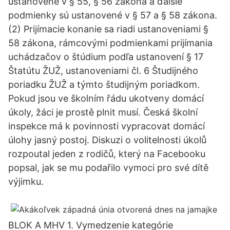
ustanovené v § 55, § 56 zákona a ďalšie
podmienky sú ustanovené v § 57 a § 58 zákona.
(2) Prijímacie konanie sa riadi ustanoveniami §
58 zákona, rámcovými podmienkami prijímania
uchádzačov o štúdium podľa ustanovení § 17
Štatútu ŽUŽ, ustanoveniami čl. 6 Študijného
poriadku ŽUŽ a týmto študijným poriadkom.
Pokud jsou ve školním řádu ukotveny domácí
úkoly, žáci je prostě plnit musí. Česká školní
inspekce má k povinnosti vypracovat domácí
úlohy jasný postoj. Diskuzi o volitelnosti úkolů
rozpoutal jeden z rodičů, který na Facebooku
popsal, jak se mu podařilo vymoci pro své dítě
výjimku.
BLOK A MHV 1. Vymedzenie kategórie