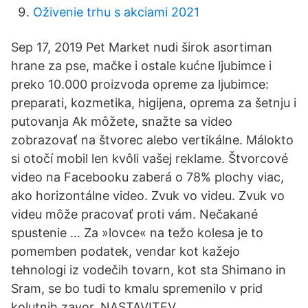
Oživenie trhu s akciami 2021
Sep 17, 2019 Pet Market nudi širok asortiman
hrane za pse, mačke i ostale kućne ljubimce i
preko 10.000 proizvoda opreme za ljubimce:
preparati, kozmetika, higijena, oprema za šetnju i
putovanja Ak môžete, snažte sa video
zobrazovať na štvorec alebo vertikálne. Málokto
si otočí mobil len kvôli vašej reklame. Štvorcové
video na Facebooku zaberá o 78% plochy viac,
ako horizontálne video. Zvuk vo videu. Zvuk vo
videu môže pracovať proti vám. Nečakané
spustenie … Za »lovce« na težo kolesa je to
pomemben podatek, vendar kot kažejo
tehnologi iz vodečih tovarn, kot sta Shimano in
Sram, se bo tudi to kmalu spremenilo v prid
kolutnih zavor. NASTAVITEV.