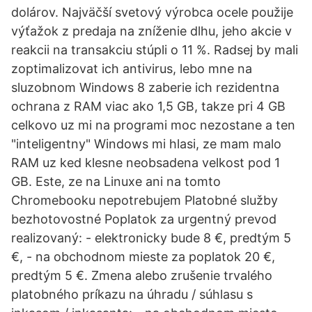
dolárov. Najväčší svetový výrobca ocele použije
výťažok z predaja na zníženie dlhu, jeho akcie v
reakcii na transakciu stúpli o 11 %. Radsej by mali
zoptimalizovat ich antivirus, lebo mne na
sluzobnom Windows 8 zaberie ich rezidentna
ochrana z RAM viac ako 1,5 GB, takze pri 4 GB
celkovo uz mi na programi moc nezostane a ten
"inteligentny" Windows mi hlasi, ze mam malo
RAM uz ked klesne neobsadena velkost pod 1
GB. Este, ze na Linuxe ani na tomto
Chromebooku nepotrebujem Platobné služby
bezhotovostné Poplatok za urgentný prevod
realizovaný: - elektronicky bude 8 €, predtým 5
€, - na obchodnom mieste za poplatok 20 €,
predtým 5 €. Zmena alebo zrušenie trvalého
platobného príkazu na úhradu / súhlasu s