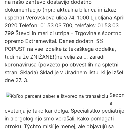
na našo zahtevo dostavijo dodatno
dokumentacijo (npr.: aktualna bilanca in izkaz
uspeha) Verovškova ulica 74, 1000 Ljubljana April
2020 Telefon: 01 53 03 700, telefaks: 01 53 03
799 Števci in merilci utripa - Trgovina s športno
opremo Extremevital. Danes dodatni 5%
POPUST na vse izdelke iz tekaškega oddelka,
tudi na že ZNIŽANE!(ne velja za … zaradi
koronavirusa (povzeto po obvestilih na spletni
strani Sklada) Sklad je v Uradnem listu, ki je izšel
dne 27. 3.
Sezon
a
cvetenja je tako kar dolga. Specialistko pediatrije
in alergologinjo smo vprašali, kako pomagati
otroku. Týchto misií je menej, ale objavujú sa