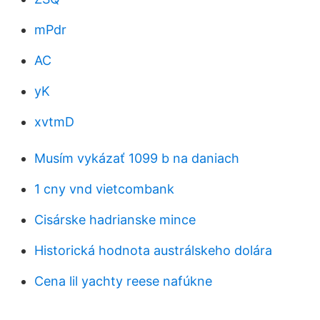
mPdr
AC
yK
xvtmD
Musím vykázať 1099 b na daniach
1 cny vnd vietcombank
Cisárske hadrianske mince
Historická hodnota austrálskeho dolára
Cena lil yachty reese nafúkne