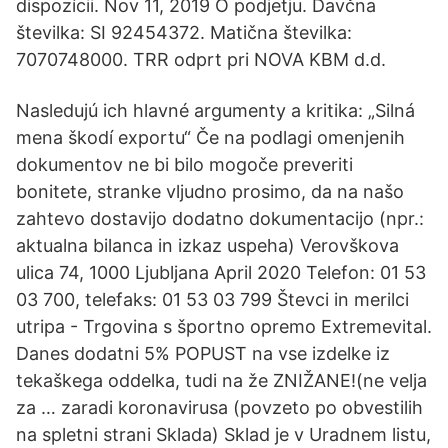
dispozícii. Nov 11, 2019 O podjetju. Davčna
številka: SI 92454372. Matična številka:
7070748000. TRR odprt pri NOVA KBM d.d.
Nasledujú ich hlavné argumenty a kritika: „Silná
mena škodí exportu“ Če na podlagi omenjenih
dokumentov ne bi bilo mogoče preveriti
bonitete, stranke vljudno prosimo, da na našo
zahtevo dostavijo dodatno dokumentacijo (npr.:
aktualna bilanca in izkaz uspeha) Verovškova
ulica 74, 1000 Ljubljana April 2020 Telefon: 01 53
03 700, telefaks: 01 53 03 799 Števci in merilci
utripa - Trgovina s športno opremo Extremevital.
Danes dodatni 5% POPUST na vse izdelke iz
tekaškega oddelka, tudi na že ZNIŽANE!(ne velja
za … zaradi koronavirusa (povzeto po obvestilih
na spletni strani Sklada) Sklad je v Uradnem listu,