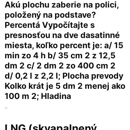
Akú plochu zaberie na polici,
položený na podstave?
Percentá Vypočítajte s
presnosťou na dve dasatinné
miesta, koľko percent je: a/ 15
min zo 4 h b/ 35 cm 2 z 12,5
dm 2 c/ 2 dm 2 zo 400 cm 2
d/ 0,2 l z 2,2 l; Plocha prevody
Kolko krát je 5 dm 2 menej ako
100 m 2; Hladina
..
LNG (skvapalnený