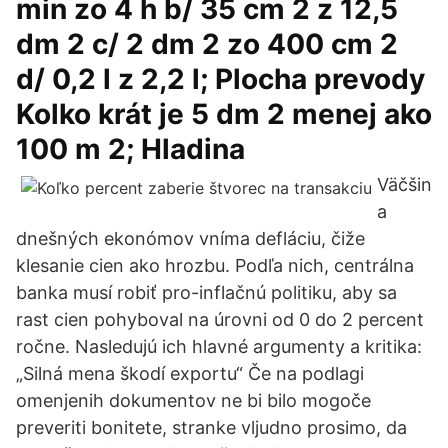
min zo 4 h b/ 35 cm 2 z 12,5
dm 2 c/ 2 dm 2 zo 400 cm 2
d/ 0,2 l z 2,2 l; Plocha prevody
Kolko krát je 5 dm 2 menej ako
100 m 2; Hladina
Väčšin
a
dnešných ekonómov vníma defláciu, čiže
klesanie cien ako hrozbu. Podľa nich, centrálna
banka musí robiť pro-inflačnú politiku, aby sa
rast cien pohyboval na úrovni od 0 do 2 percent
ročne. Nasledujú ich hlavné argumenty a kritika:
„Silná mena škodí exportu“ Če na podlagi
omenjenih dokumentov ne bi bilo mogoče
preveriti bonitete, stranke vljudno prosimo, da