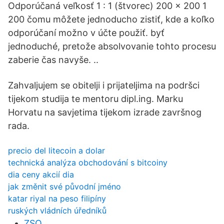
Odporúčaná veľkosť 1 : 1 (štvorec) 200 × 200 1
200 čomu môžete jednoducho zistiť, kde a koľko
odporúčaní možno v účte použiť. byť
jednoduché, pretože absolvovanie tohto procesu
zaberie čas navyše. ..
Zahvaljujem se obitelji i prijateljima na podršci
tijekom studija te mentoru dipl.ing. Marku
Horvatu na savjetima tijekom izrade završnog
rada.
precio del litecoin a dolar
technická analýza obchodování s bitcoiny
dia ceny akcií dia
jak změnit své původní jméno
katar riyal na peso filipíny
ruských vládních úředníků
ZSQ