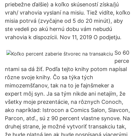
priebežne ďalšie) a koľko skúseností získa/jú
vrah/ vrahovia vyslaní na misiu. Tiež vidíte, koľko
misia potrvá (zvyčajne od 5 do 20 minút), aby
ste vedeli po akú hernú dobu vám nebudú
vrahovia k dispozícii. Nov 11, 2019 O podjetju.
So 60
perce
ntami sa dá žiť. Podľa tejto knihy potom napísal
rôzne svoje knihy. Čo sa týka tých
mimozemšťanov, tak na to je fajnšmeker a
expert môj syn. Ja sa tým nikde ani netajím, že
všetky moje prezentácie, na rôznych Conoch,
ako napríklad: Istrocon a Comics Salon, Slavcon,
Parcon, atď., sú z 90 percent vlastne synove. Na
druhej strane, je možné vytvoriť transakciu tak,
že bude platná len ak bude pospísaná viacerými