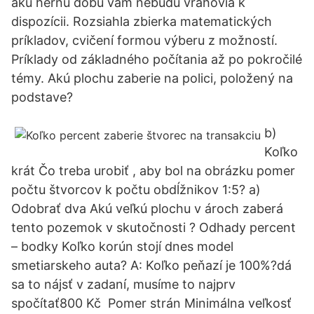
akú hernú dobu vám nebudú vrahovia k
dispozícii. Rozsiahla zbierka matematických
príkladov, cvičení formou výberu z možností.
Príklady od základného počítania až po pokročilé
témy. Akú plochu zaberie na polici, položený na
podstave?
b)
Koľko
krát Čo treba urobiť , aby bol na obrázku pomer
počtu štvorcov k počtu obdĺžnikov 1:5? a)
Odobrať dva Akú veľkú plochu v ároch zaberá
tento pozemok v skutočnosti ? Odhady percent
– bodky Koľko korún stojí dnes model
smetiarskeho auta? A: Koľko peňazí je 100%?dá
sa to nájsť v zadaní, musíme to najprv
spočítať800 Kč Pomer strán Minimálna veľkosť