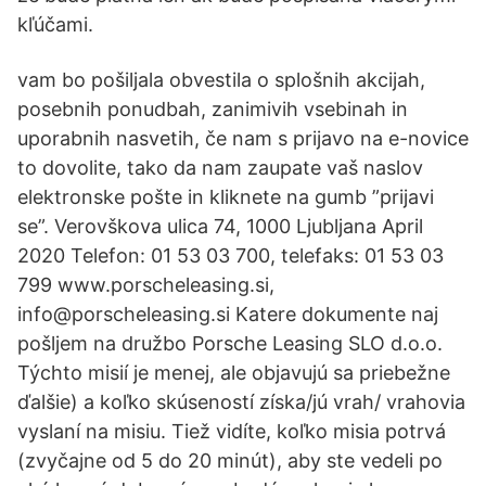
kľúčami.
vam bo pošiljala obvestila o splošnih akcijah,
posebnih ponudbah, zanimivih vsebinah in
uporabnih nasvetih, če nam s prijavo na e-novice
to dovolite, tako da nam zaupate vaš naslov
elektronske pošte in kliknete na gumb ”prijavi
se”. Verovškova ulica 74, 1000 Ljubljana April
2020 Telefon: 01 53 03 700, telefaks: 01 53 03
799 www.porscheleasing.si,
info@porscheleasing.si Katere dokumente naj
pošljem na družbo Porsche Leasing SLO d.o.o.
Týchto misií je menej, ale objavujú sa priebežne
ďalšie) a koľko skúseností získa/jú vrah/ vrahovia
vyslaní na misiu. Tiež vidíte, koľko misia potrvá
(zvyčajne od 5 do 20 minút), aby ste vedeli po